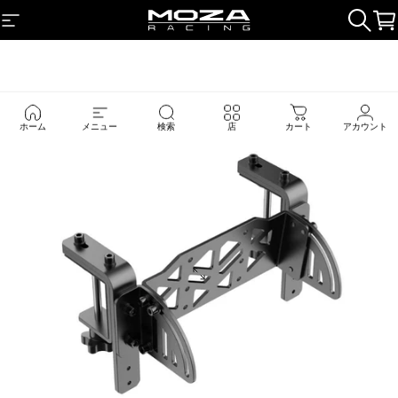
コンテンツへスキップ
サイトナビゲーション
MOZA Racing
検索
カ
ホーム
メニュー
検索
店
カート
アカウント